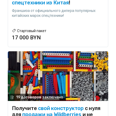
спецтехники из Китая
!
Франшиза от официального дилера популярных
китайских марок спецтехники!
Стартовый пакет
17 000 BYN
19 договоров заключено
Получите
свой конструктор
с нуля
для
продажи на Wildberries
и не