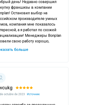
брый день! Недавно совершил 
купку франшизы в компании 
nplan! Остановил выбор на 
ссийском производителе умных 
мов, компания мне показалось 
тересной, а я работал по схожей 
ециализации! Менеджеры Bonplan 
овели свою работу хорошо, 
агодаря чему я и решился на 
оказать больше
трудничество! Как обговар
wcukg
 de octubre de 2023
Источник
нплан спасибо за проделанную 