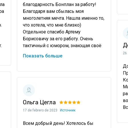
а 
благодарность Бонплан за работу! 
а 
Благодаря вам сбылась моя 
многолетняя мечта. Нашла именно то, 
 
что хотела, что мне близко) 
Отдельное спасибо Артему 
Борисовичу за его работу. Очень 
Д
 
тактичный с юмором, знающая своё 
дело! Приятно было сотрудничать 
26 
Показать больше
именно с ним. Франшиза куплена, 
До
Пр
Ко
Ма
ра
во
Ольга Цегла
Вс
17 de febrero de 2023
Источник
Всем добрый день! Хотелось бы 