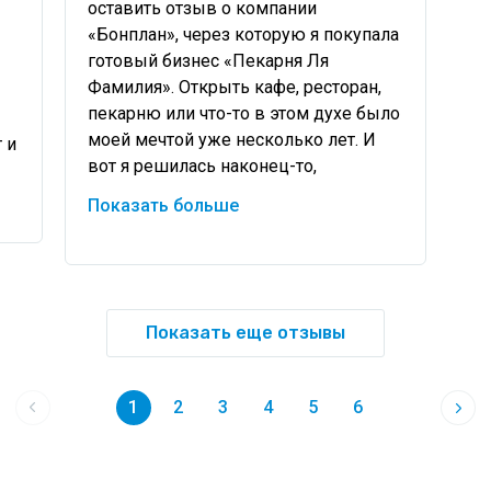
оставить отзыв о компании 
«Бонплан», через которую я покупала 
готовый бизнес «Пекарня Ля 
Фамилия». Открыть кафе, ресторан, 
пекарню или что-то в этом духе было 
моей мечтой уже несколько лет. И 
и 
вот я решилась наконец-то, 
обратилась за помощью к 
Показать больше
профессионалам своего дела 
Показать еще отзывы
1
2
3
4
5
6