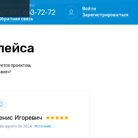
Телефон г. Москвы
Войти
+7 495 663-72-72
Зарегистрироваться
Обратная связь
лейса
уется проектом,
лане»!
енис Игоревич
 de agosto de 2024
Источник