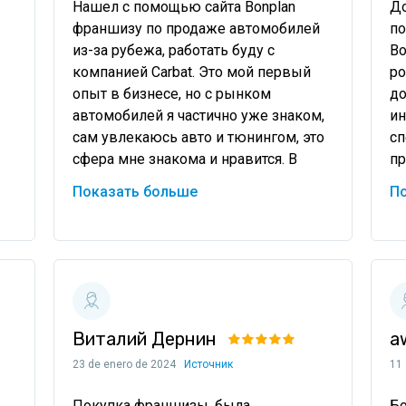
Нашел с помощью сайта Bonplan 
До
франшизу по продаже автомобилей 
по
из-за рубежа, работать буду с 
Bo
компанией Carbat. Это мой первый 
ро
опыт в бизнесе, но с рынком 
до
автомобилей я частично уже знаком, 
ин
сам увлекаюсь авто и тюнингом, это 
сп
сфера мне знакома и нравится. В 
пр
и 
Bonplan всю информацию и условия 
бл
Показать больше
П
предоставили
со
Виталий Дернин
a
23 de enero de 2024
Источник
11
Покупка франшизы, была 
Бо