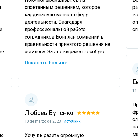
 
спонтанным решением, которое 
ра
кардинально меняет сферу 
в 
деятельности. Благодаря 
оп
 
профессиональной работе 
сп
сотрудников Бонплан сомнений в 
правильности принятого решения не 
е 
осталось. За это выражаю особую 
благодарность Артёму Борисовичу. Он 
Показать больше
очень грамотно объяснил суть и 
нюансы прио
11
Пр
Любовь Бутенко
фр
сл
10 de marzo de 2023
Источник
по
ма
о 
Хочу выразить огромную 