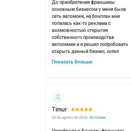
До приобретения франшизы 
основным бизнесом у меня была 
сеть автомоек, на бонплан мне 
попалась как-то реклама с 
возможностью открытия 
собственного производства 
автохимии и я решил попробовать 
открыть данный бизнес, хотел 
использовать как у себя в сети, так 
Показать больше
поставлять продукцию другим. По 
истечению 
Timur
20 de agosto de 2024
Источник
Приобрели в Бонплан франшизу 