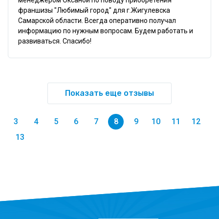
менеджером Оксаной по поводу приобретения 
франшизы "Любимый город" для г.Жигулевска 
Самарской области. Всегда оперативно получал 
информацию по нужным вопросам. Будем работать и 
развиваться. Спасибо!
Показать еще отзывы
3
4
5
6
7
8
9
10
11
12
13